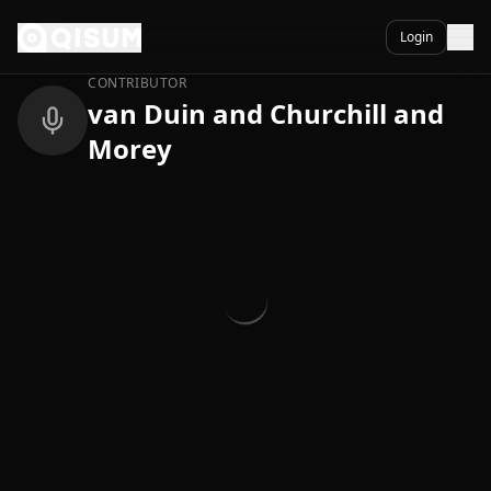
Ga naar inhoud
Terug
Login
CONTRIBUTOR
van Duin and Churchill and
Morey