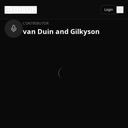
Ga naar inhoud
Terug
Login
CONTRIBUTOR
van Duin and Gilkyson