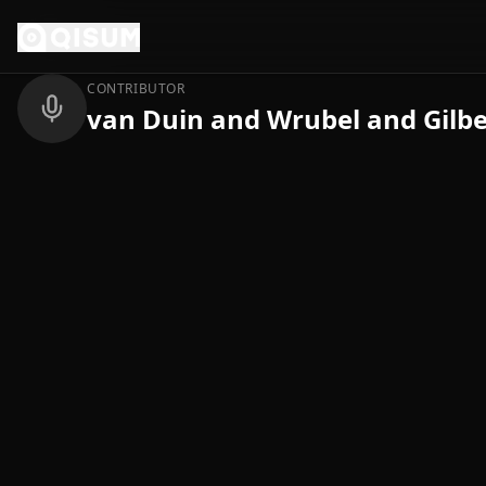
Ga naar inhoud
Terug
CONTRIBUTOR
van Duin and Wrubel and Gilbe