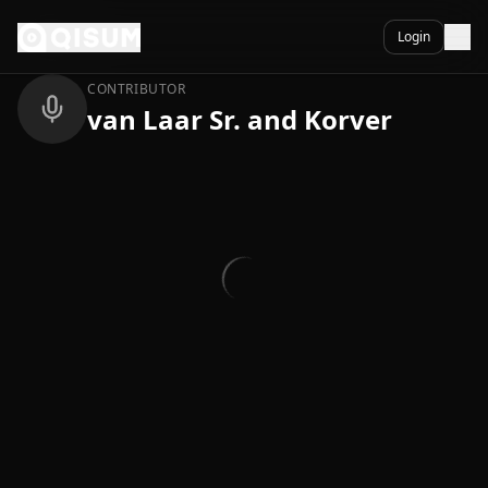
Ga naar inhoud
Terug
Login
CONTRIBUTOR
van Laar Sr. and Korver