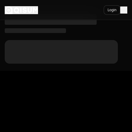
I Believe - Qisum
Ga naar inhoud
Login