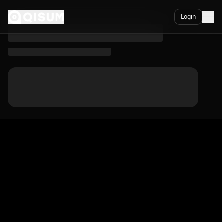
Hop On The Rhythm (Lyric Video) - Qisum
Ga naar inhoud
Login