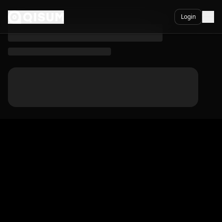
The Number One - Qisum
Ga naar inhoud
Login