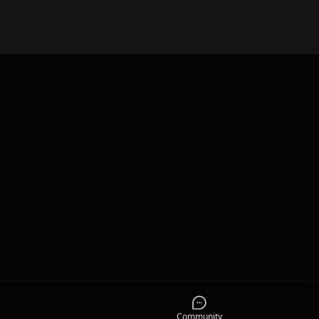
Community